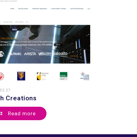
02-27
h Creations
Read more