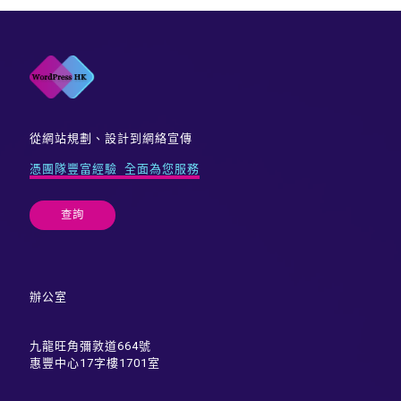
從網站規劃、設計到網絡宣傳
憑團隊豐富經驗 全面為您服務
查詢
辦公室
九龍旺角彌敦道664號
惠豐中心17字樓1701室